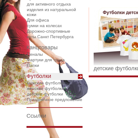
для активного отдыха
изделия из натуральной
кожи
Для офиса
сумки на колесах
Дорожнo-спортивные
коты Санкт Петербурга
Канцтовары
Пеналы
Фартуки для труда
Папки
детские футболк
Футболки
мужские футболки
женские футболки
детские футболки
Праздничное предложение
Ссылки