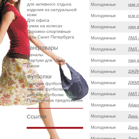
для активного отдыха
Молодежные
нрм 
изделия из натуральной
кожи
Молодежные
ксм 
Для офиса
сумки на колесах
Молодежные
лмд в
Дорожнo-спортивные
коты Санкт Петербурга
Молодежные
ЛМД 
Канцтовары
Молодежные
ЛМД 
Пеналы
Фартуки для труда
Молодежные
лмд в
Папки
Молодежные
ДЖЙН
Футболки
Молодежные
ДЖМ
мужские футболки
женские футболки
Молодежные
АМЛ 
детские футболки
Праздничное предложение
Молодежные
Абако
Ссылки
Молодежные
Дина 
Молодежные
Дана 
Молодежные
Дина