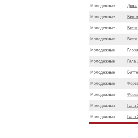
Молодежные
Дюна
Молодежные
Викто
Молодежные
Вояж
Молодежные
Вояж
Молодежные
Глори
Молодежные
Гала 
Молодежные
Батт
Молодежные
Форва
Молодежные
Форв
Молодежные
Гала 
Молодежные
Гала 