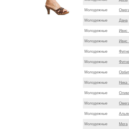
Молодежные
Омег
Молодежные
Дана
Молодежные
Ивис 
Молодежные
Ивис 
Молодежные
Фитне
Молодежные
Фитн
Молодежные
Орби
Молодежные
Ника 
Молодежные
Олим
Молодежные
Омег
Молодежные
Алья
Молодежные
Мега