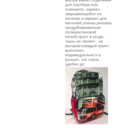
внутри имеет отделение
для ноутбука или
планшета, карман
закрывающийся на
молнию и карман для
мелочей,спинка рюкзака
продублированная
полиуретановой
пеной,прост в уходе,
ткань не линяет , не
выгорает,каждый принт
выполнен
индивидуально и в
ручную,
это очень
удобно дл