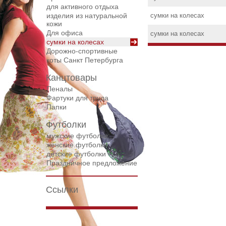
для активного отдыха
изделия из натуральной
сумки на колесах
кожи
Для офиса
сумки на колесах
сумки на колесах
Дорожнo-спортивные
коты Санкт Петербурга
Канцтовары
Пеналы
Фартуки для труда
Папки
Футболки
мужские футболки
женские футболки
детские футболки
Праздничное предложение
Ссылки