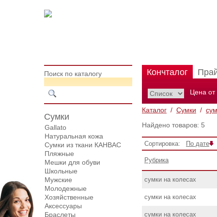
Кончталог
Пра
Поиск по каталогу
Цена от
Каталог
/
Сумки
/
сум
Сумки
Найдено товаров: 5
Gallato
Натуральная кожа
Сортировка:
По дате
Сумки из ткани КАНВАС
Пляжные
Рубрика
Мешки для обуви
Школьные
Мужские
сумки на колесах
Молодежные
Хозяйственные
сумки на колесах
Аксессуары
Браслеты
сумки на колесах