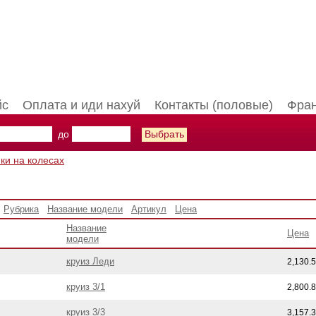
йс
Оплата и иди нахуй
Контакты (половые)
Фран
до
ки на колесах
Рубрика
Название модели
Артикул
Цена
Название
Цена
модели
круиз Леди
2,130.
круиз 3/1
2,800.
круиз 3/3
3,157.