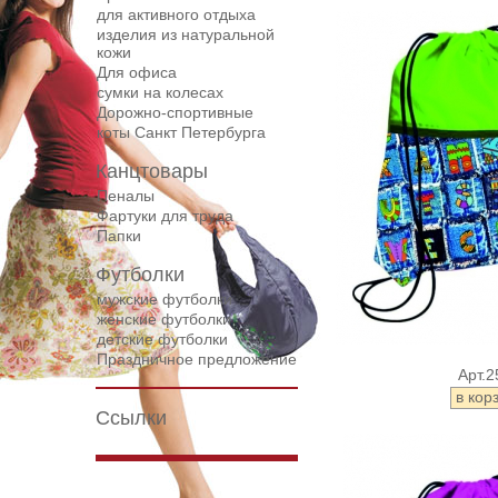
для активного отдыха
изделия из натуральной
кожи
Для офиса
сумки на колесах
Дорожнo-спортивные
коты Санкт Петербурга
Канцтовары
Пеналы
Фартуки для труда
Папки
Футболки
мужские футболки
женские футболки
детские футболки
Праздничное предложение
Арт.2
Ссылки